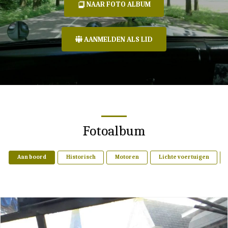
NAAR FOTO ALBUM
AANMELDEN ALS LID
Fotoalbum
Aan boord
Historisch
Motoren
Lichte voertuigen