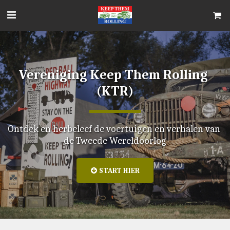
Vereniging Keep Them Rolling 
(KTR)
Ontdek en herbeleef de voertuigen en verhalen van 
de Tweede Wereldoorlog
START HIER